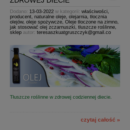
ZDROWEJ DIECIE
Dodano:
13-03-2022
w kategorii:
właściwości
,
producent
,
naturalne oleje
,
olejarnia
,
tłocznia
olejów
,
oleje spożywcze
,
Oleje tłoczone na zimno
,
jak stosować olej zczarnuszki
,
tłuszcze roślinne
,
sklep
autor:
teresaszkuatgruszczyk@gmail.co
Tłuszcze roślinne w zdrowej codziennej diecie.
czytaj całość »