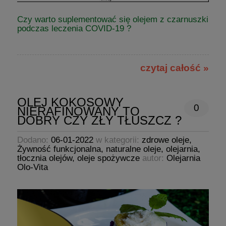
Czy warto suplementować się olejem z czarnuszki
podczas leczenia COVID-19 ?
czytaj całość »
OLEJ KOKOSOWY
0
NIERAFINOWANY TO
DOBRY CZY ZŁY TŁUSZCZ ?
Dodano:
06-01-2022
w kategorii:
zdrowe oleje
,
Żywność funkcjonalna
,
naturalne oleje
,
olejarnia
,
tłocznia olejów
,
oleje spożywcze
autor:
Olejarnia
Olo-Vita