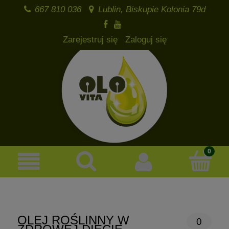
667 810 036
Lublin, Biskupie Kolonia 79d
Zarejestruj się
Zaloguj się
OLEJ ROŚLINNY W
0