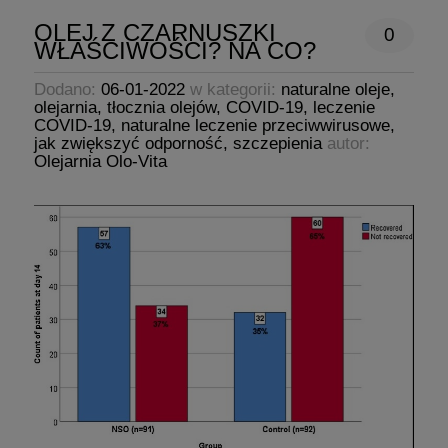
OLEJ Z CZARNUSZKI
0
WŁAŚCIWOŚCI? NA CO?
Dodano:
06-01-2022
w kategorii:
naturalne oleje
,
olejarnia
,
tłocznia olejów
,
COVID-19
,
leczenie
COVID-19
,
naturalne leczenie przeciwwirusowe
,
jak zwiększyć odporność
,
szczepienia
autor:
Olejarnia Olo-Vita