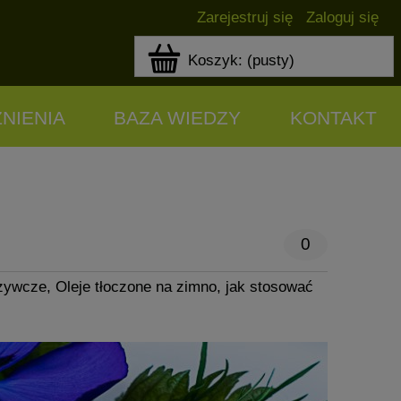
Zarejestruj się
Zaloguj się
Koszyk:
(pusty)
NIENIA
BAZA WIEDZY
KONTAKT
0
ożywcze
,
Oleje tłoczone na zimno
,
jak stosować