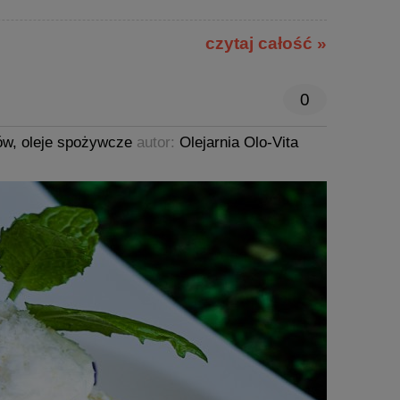
czytaj całość »
0
ów
,
oleje spożywcze
autor:
Olejarnia Olo-Vita