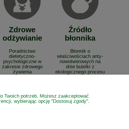
Zdrowe
Źródło
odżywianie
błonnika
Poradnictwo
Błonnik o
dietetyczno-
właściwościach anty-
psychologiczne w
nowotworowych na
zakresie zdrowego
dnie butelki z
żywienia
ekologicznego procesu
tłoczenia na zimno.
ę do Twoich potrzeb. Możesz zaakceptować
encji, wybierając opcję "Dostosuj zgody".
O nas
atności
KONTAKT
?
OLO-VITA