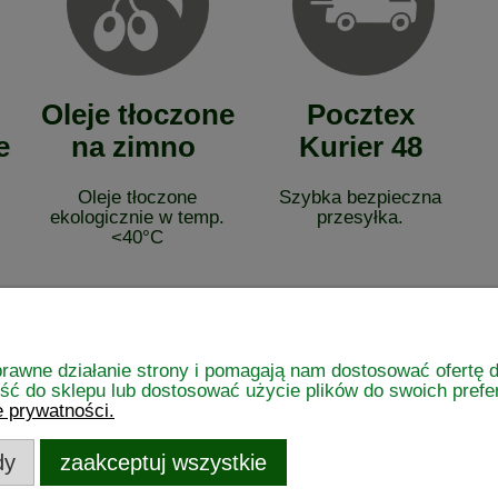
Oleje tłoczone
Pocztex
e
na zimno
Kurier 48
Oleje tłoczone
Szybka bezpieczna
ekologicznie w temp.
przesyłka.
<40°C
poprawne działanie strony i pomagają nam dostosować ofert
ść do sklepu lub dostosować użycie plików do swoich prefer
e prywatności.
Płatności i dostawa
Informacje
dy
zaakceptuj wszystkie
a
Formy płatności
Polityka pryw
Czas i koszty dostawy
Jak kupować