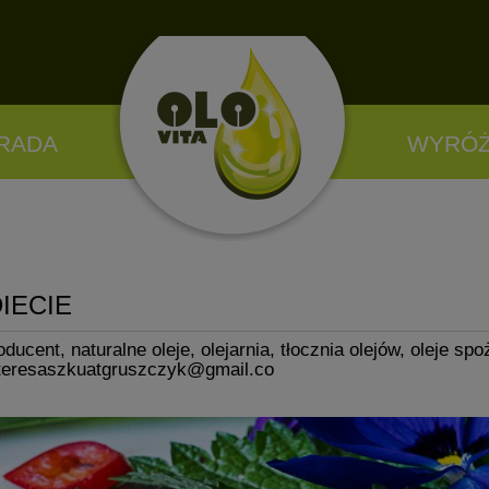
RADA
WYRÓŻ
IECIE
oducent
,
naturalne oleje
,
olejarnia
,
tłocznia olejów
,
oleje sp
teresaszkuatgruszczyk@gmail.co