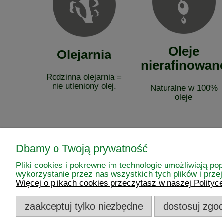
Oleje
Olejarnia
nierafinowan
Rodzinna olejarnia =
nie utleniony olej.
Naturalne w 100%
oleje
Dbamy o Twoją prywatność
Pliki cookies i pokrewne im technologie umożliwiają 
wykorzystanie przez nas wszystkich tych plików i przej
Więcej o plikach cookies przeczytasz w naszej Polityc
Pomoc
Moje konto
zaakceptuj tylko niezbędne
dostosuj zgo
Regulaminy
Twoje zamówieni
Zwroty i reklamacje
Ustawienia konta