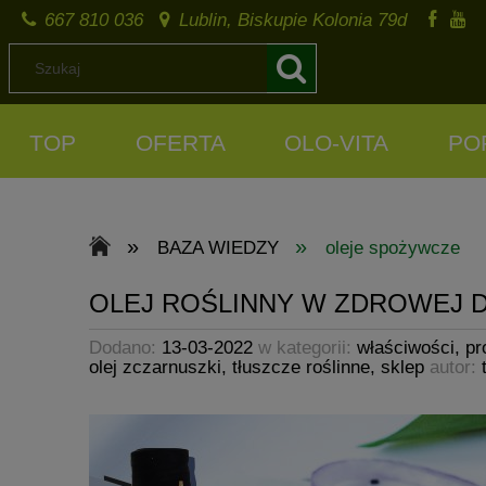
667 810 036
Lublin, Biskupie Kolonia 79d
TOP
OFERTA
OLO-VITA
PO
»
»
BAZA WIEDZY
oleje spożywcze
OLEJ ROŚLINNY W ZDROWEJ D
Dodano:
13-03-2022
w kategorii:
właściwości
,
pr
olej zczarnuszki
,
tłuszcze roślinne
,
sklep
autor: